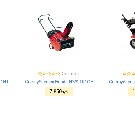
Отзывы: 0
K1HT
Снегоуборщик Honda HS621K1GE
Снегоуборщ
7 850
1
руб.