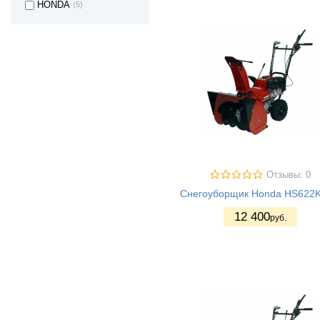
HONDA
(5)
Отзывы: 0
Снегоуборщик Honda HS622
12 400
руб.