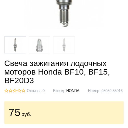
Свеча зажигания лодочных
моторов Honda BF10, BF15,
BF20D3
Отзывы: 0
Бренд:
HONDA
Номер:
98059-55916
75
руб.