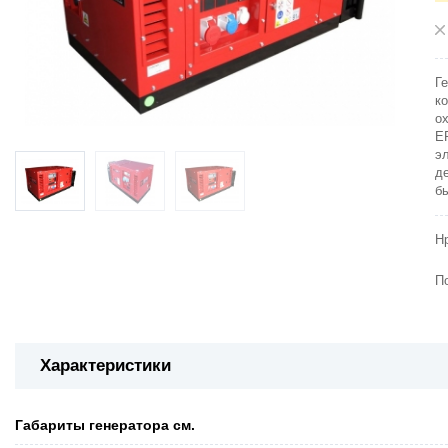
Г
к
о
E
э
д
б
Н
П
Характеристики
Габариты генератора см.