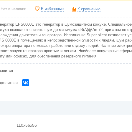
В избранные
Нет в наличии
К сравнению
енератор EPS6000E это генератор в шумозащитном кожухе. Специальное
ожуха позволяет снизить шум до минимума dB(A)@7m-72, при этом не ст
хлаждения двигателя и генератора. Исполнение Super silent позволяет у
PS 6000E в помещениях в непосредственной близости к людям, шум раб
лектрогенератора не мешает работе или отдыху людей. Наличие электро
елает запуск генератора простым и легким. Наиболее популярные сферы
ыту или офисах, для обеспечения резервного питания.
равится
оделиться
110x56x56