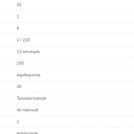
20
1
6
1 / 220
12 месяцев
150
карбюратор
20
Транзисторная
4х-тактный
1
воздушное