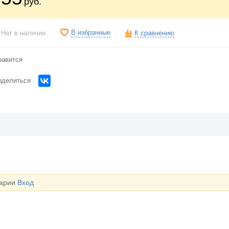
руб.
В избранные
Нет в наличии
К сравнению
равится
оделиться
тарии
Вход